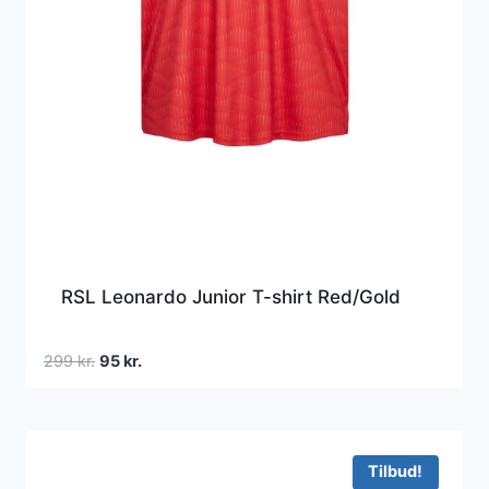
RSL Leonardo Junior T-shirt Red/Gold
Den
Den
299
kr.
95
kr.
oprindelige
aktuelle
pris
pris
var:
er:
299 kr..
95 kr..
Tilbud!