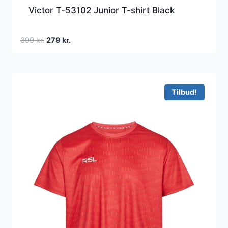
Victor T-53102 Junior T-shirt Black
Den
Den
399
kr.
279
kr.
oprindelige
aktuelle
pris
pris
var:
er:
399 kr..
279 kr..
Tilbud!