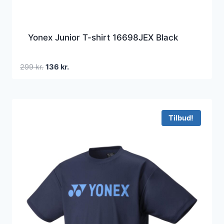
Yonex Junior T-shirt 16698JEX Black
Den
Den
299
kr.
136
kr.
oprindelige
aktuelle
pris
pris
var:
er:
299 kr..
136 kr..
Tilbud!