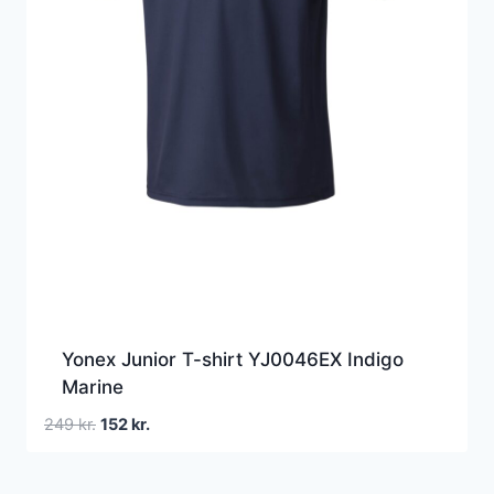
Yonex Junior T-shirt YJ0046EX Indigo
Marine
Den
Den
249
kr.
152
kr.
oprindelige
aktuelle
pris
pris