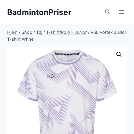
Fortsæt
BadmintonPriser
til
indhold
Hjem
/
Shop
/
Tøj
/
T-shirt/Polo - Junior
/
RSL Vortex Junior
T-shirt White