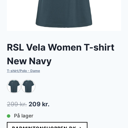
RSL Vela Women T-shirt
New Navy
T-shirt/Polo - Dame
Den
Den
299
kr.
209
kr.
oprindelige
aktuelle
På lager
pris
pris