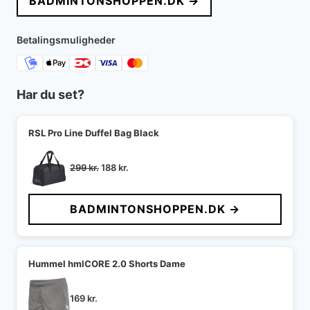
BADMINTONSHOPPEN.DK →
var:
er:
299 kr..
209 kr..
Betalingsmuligheder
Har du set?
RSL Pro Line Duffel Bag Black
Den
Den
299
kr.
188
kr.
oprindelige
aktuelle
pris
pris
BADMINTONSHOPPEN.DK →
var:
er:
299 kr..
188 kr..
Hummel hmlCORE 2.0 Shorts Dame
169
kr.