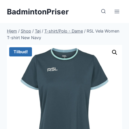
Fortsæt
BadmintonPriser
til
indhold
Hjem
/
Shop
/
Tøj
/
T-shirt/Polo - Dame
/
RSL Vela Women
T-shirt New Navy
Tilbud!