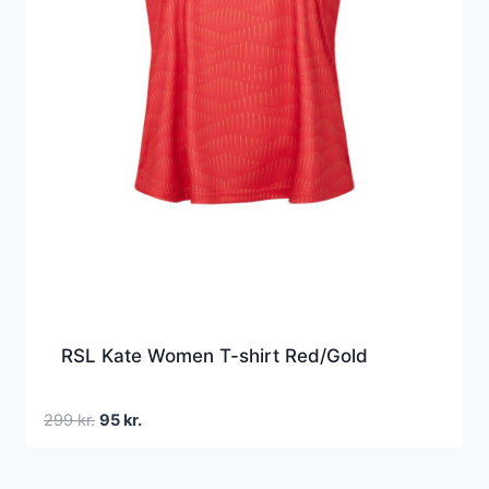
RSL Kate Women T-shirt Red/Gold
Den
Den
299
kr.
95
kr.
oprindelige
aktuelle
pris
pris