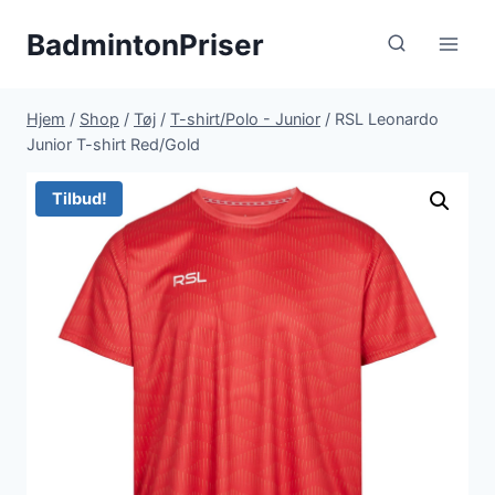
Fortsæt
BadmintonPriser
til
indhold
Hjem
/
Shop
/
Tøj
/
T-shirt/Polo - Junior
/
RSL Leonardo
Junior T-shirt Red/Gold
Tilbud!