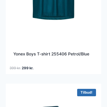
Yonex Boys T-shirt 255406 Petrol/Blue
Den
Den
399
kr.
299
kr.
oprindelige
aktuelle
pris
pris
var:
er:
399 kr..
299 kr..
Tilbud!