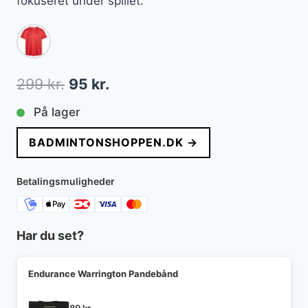
fokuseret under spillet.
Den
Den
299
kr.
95
kr.
oprindelige
aktuelle
På lager
pris
pris
BADMINTONSHOPPEN.DK →
var:
er:
299 kr..
95 kr..
Betalingsmuligheder
Har du set?
Endurance Warrington Pandebånd