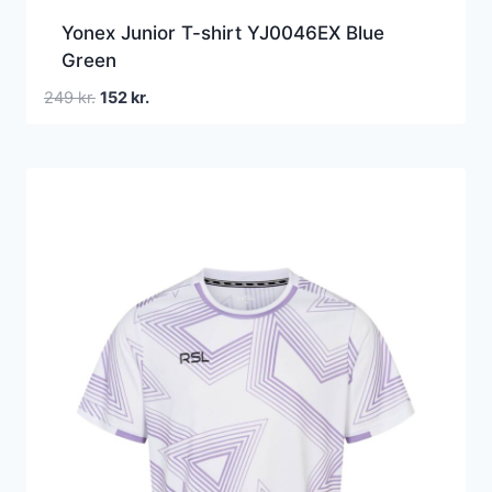
Yonex Junior T-shirt YJ0046EX Blue
Green
Den
Den
249
kr.
152
kr.
oprindelige
aktuelle
pris
pris
var:
er:
249 kr..
152 kr..