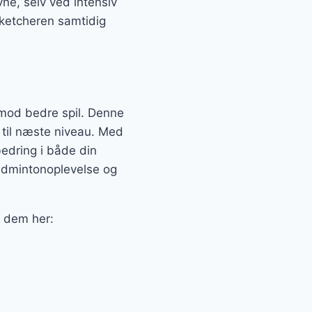
vne, selv ved intensiv
s ketcheren samtidig
 mod bedre spil. Denne
il til næste niveau. Med
edring i både din
badmintonoplevelse og
f dem her: