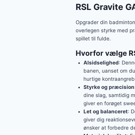
RSL Gravite G
Opgrader din badmintono
overlegen styrke med præ
spillet til fulde.
Hvorfor vælge R
Alsidselighed
: Denne
banen, uanset om du s
hurtige kontraangreb
Styrke og præcision
dine slag, samtidig 
giver en forøget swe
Let og balanceret
: D
giver dig reaktionsev
ønsker at forbedre de