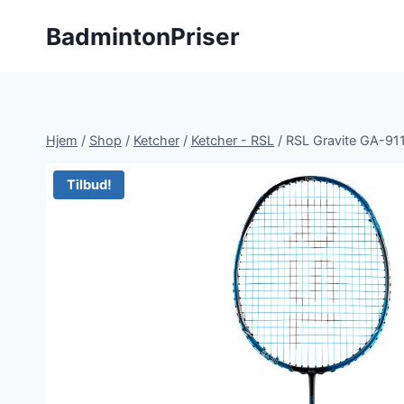
Fortsæt
BadmintonPriser
til
indhold
Hjem
/
Shop
/
Ketcher
/
Ketcher - RSL
/
RSL Gravite GA-91
Tilbud!