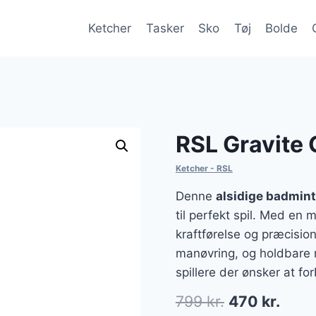
Ketcher
Tasker
Sko
Tøj
Bolde
1
RSL Gravite
Ketcher - RSL
Denne
alsidige badmin
til perfekt spil. Med en
kraftførelse og præcision 
manøvring, og holdbare m
spillere der ønsker at for
Den
Den
799
kr.
470
kr.