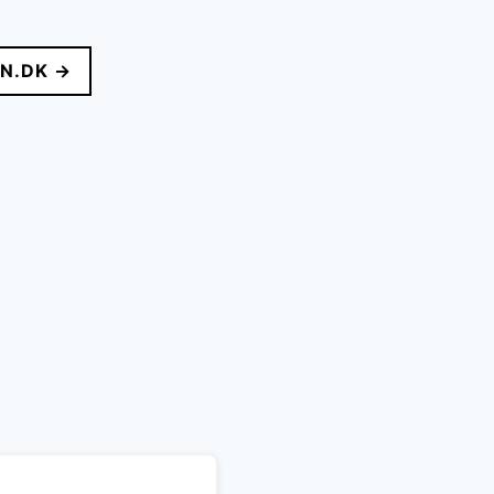
lle
N.DK →
r..