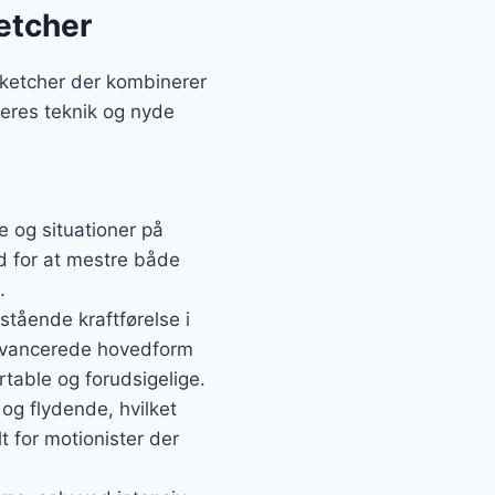
etcher
 ketcher der kombinerer
deres teknik og nyde
le og situationer på
ed for at mestre både
.
tående kraftførelse i
 avancerede hovedform
table og forudsigelige.
 og flydende, hvilket
t for motionister der