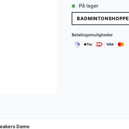
oprindelige
aktue
På lager
pris
pris
BADMINTONSHOPPE
var:
er:
799 kr..
470 k
Betalingsmuligheder
neakers Dame