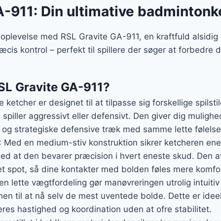
A-911: Din ultimative badmintonk
plevelse med RSL Gravite GA-911, en kraftfuld alsidig
cis kontrol – perfekt til spillere der søger at forbedre 
SL Gravite GA-911?
 ketcher er designet til at tilpasse sig forskellige spilsti
piller aggressivt eller defensivt. Den giver dig muligh
 og strategiske defensive træk med samme lette følelse
: Med en medium-stiv konstruktion sikrer ketcheren enes
med at den bevarer præcision i hvert eneste skud. Den
et spot, så dine kontakter med bolden føles mere komfor
en lette vægtfordeling gør manøvreringen utrolig intuitiv
nen til at nå selv de mest uventede bolde. Dette er ideel
res hastighed og koordination uden at ofre stabilitet.