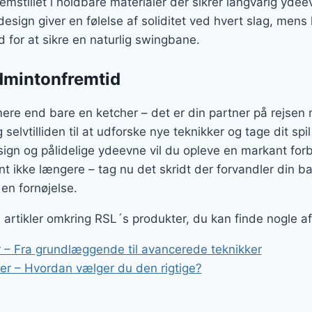
remstillet i holdbare materialer der sikrer langvarig ydee
design giver en følelse af soliditet ved hvert slag, men
 for at sikre en naturlig swingbane.
admintonfremtid
ere end bare en ketcher – det er din partner på rejsen
g selvtilliden til at udforske nye teknikker og tage dit sp
n og pålidelige ydeevne vil du opleve en markant forb
nt ikke længere – tag nu det skridt der forvandler din 
 en fornøjelse.
ge artikler omkring RSL´s produkter, du kan finde nogle a
 – Fra grundlæggende til avancerede teknikker
r – Hvordan vælger du den rigtige?