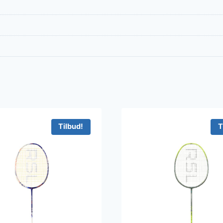
Tilbud!
T