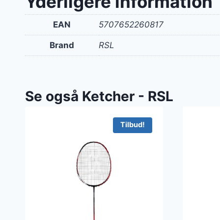
Yderligere information
EAN
5707652260817
Brand
RSL
Se også Ketcher - RSL
Tilbud!