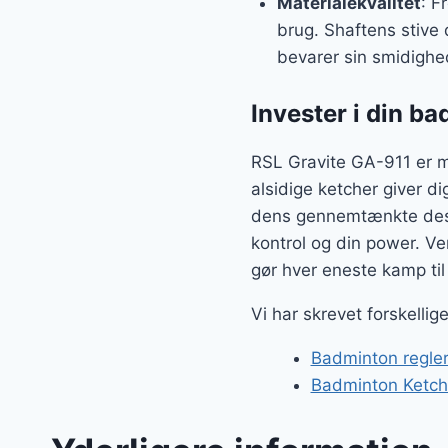
Materialekvalitet
: F
brug. Shaftens stive 
bevarer sin smidighed
Invester i din b
RSL Gravite GA-911 er m
alsidige ketcher giver di
dens gennemtænkte desig
kontrol og din power. Ve
gør hver eneste kamp til
Vi har skrevet forskelli
Badminton regler
Badminton Ketche