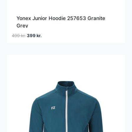
Yonex Junior Hoodie 257653 Granite
Grey
Den
Den
499
kr.
399
kr.
oprindelige
aktuelle
pris
pris
var:
er:
499 kr..
399 kr..