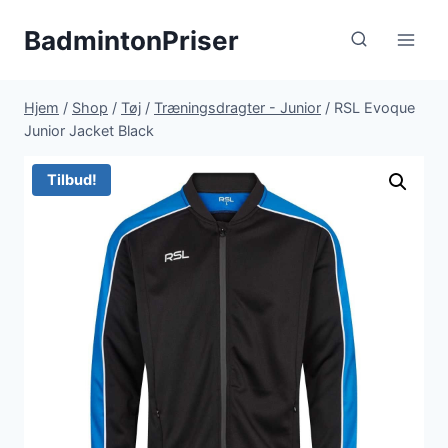
Fortsæt
BadmintonPriser
til
indhold
Hjem
/
Shop
/
Tøj
/
Træningsdragter - Junior
/
RSL Evoque
Junior Jacket Black
Tilbud!