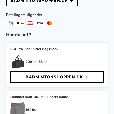
BADMINTONSHOPPEN.DK →
var:
er:
399 kr..
152 kr..
Betalingsmuligheder
Har du set?
RSL Pro Line Duffel Bag Black
Den
Den
299
kr.
188
kr.
oprindelige
aktuelle
pris
pris
BADMINTONSHOPPEN.DK →
var:
er:
299 kr..
188 kr..
Hummel hmlCORE 2.0 Shorts Dame
169
kr.