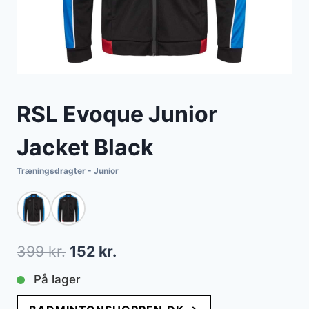
RSL Evoque Junior
Jacket Black
Træningsdragter - Junior
Den
Den
399
kr.
152
kr.
oprindelige
aktuelle
På lager
pris
pris