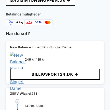
BADMINTONSHOPPEN.DK →
var:
er:
199 kr..
106 kr..
Betalingsmuligheder
Har du set?
New Balance Impact Run Singlet Dame
Den
Den
249
kr.
119
kr.
oprindelige
aktuelle
pris
pris
BILLIGSPORT24.DK →
var:
er:
249 kr..
119 kr..
ZERV Wizard 231
Den
Den
149
kr.
53
kr.