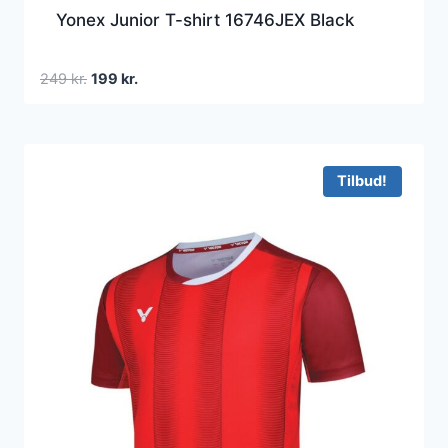
Yonex Junior T-shirt 16746JEX Black
Den
Den
249
kr.
199
kr.
oprindelige
aktuelle
pris
pris
var:
er:
249 kr..
199 kr..
Tilbud!