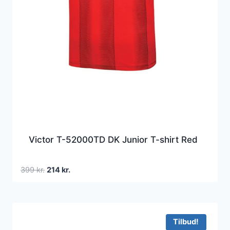
Victor T-52000TD DK Junior T-shirt Red
Den
Den
399
kr.
214
kr.
oprindelige
aktuelle
pris
pris
var:
er:
399 kr..
214 kr..
Tilbud!