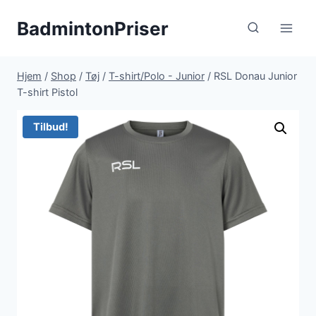
Fortsæt
BadmintonPriser
til
indhold
Hjem
/
Shop
/
Tøj
/
T-shirt/Polo - Junior
/
RSL Donau Junior
T-shirt Pistol
Tilbud!