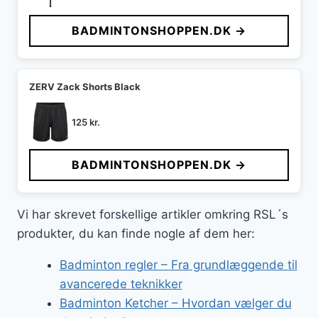
oprindelige
aktuelle
pris
pris
BADMINTONSHOPPEN.DK →
var:
er:
149 kr..
53 kr..
ZERV Zack Shorts Black
125
kr.
BADMINTONSHOPPEN.DK →
Vi har skrevet forskellige artikler omkring RSL´s
produkter, du kan finde nogle af dem her:
Badminton regler – Fra grundlæggende til
avancerede teknikker
Badminton Ketcher – Hvordan vælger du