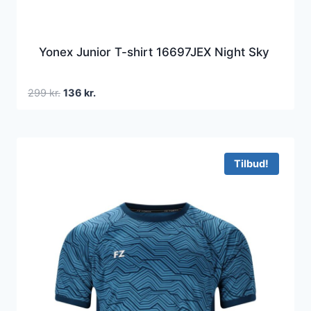
Yonex Junior T-shirt 16697JEX Night Sky
Den
Den
299
kr.
136
kr.
oprindelige
aktuelle
pris
pris
var:
er:
299 kr..
136 kr..
Tilbud!