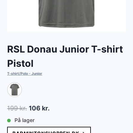
RSL Donau Junior T-shirt
Pistol
T-shirt/Polo - Junior
Den
Den
199
kr.
106
kr.
oprindelige
aktuelle
På lager
pris
pris