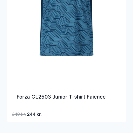
Forza CL2503 Junior T-shirt Faience
Den
Den
349
kr.
244
kr.
oprindelige
aktuelle
pris
pris