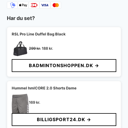
Har du set?
RSL Pro Line Duffel Bag Black
Den
Den
299
kr.
188
kr.
oprindelige
aktuelle
pris
pris
BADMINTONSHOPPEN.DK →
var:
er:
299 kr..
188 kr..
Hummel hmlCORE 2.0 Shorts Dame
169
kr.
BILLIGSPORT24.DK →