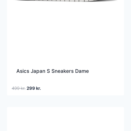
Asics Japan S Sneakers Dame
Den
Den
499
kr.
299
kr.
oprindelige
aktuelle
pris
pris
var:
er:
499 kr..
299 kr..