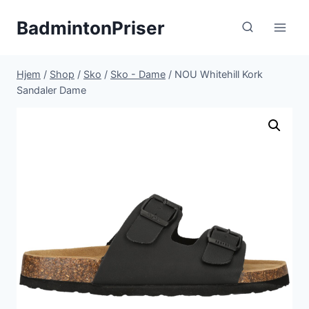
Fortsæt
BadmintonPriser
til
indhold
Hjem
/
Shop
/
Sko
/
Sko - Dame
/
NOU Whitehill Kork
Sandaler Dame