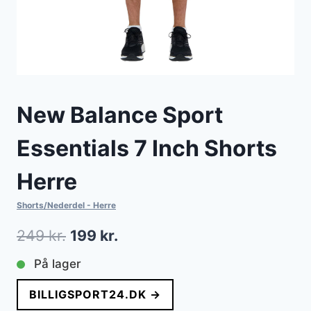
New Balance Sport
Essentials 7 Inch Shorts
Herre
Shorts/Nederdel - Herre
Den
Den
249
kr.
199
kr.
oprindelige
aktuelle
På lager
pris
pris
BILLIGSPORT24.DK →
var:
er: