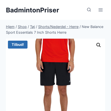
Fortsæt
BadmintonPriser
til
indhold
Hjem
/
Shop
/
Tøj
/
Shorts/Nederdel - Herre
/
New Balance
Sport Essentials 7 Inch Shorts Herre
Tilbud!