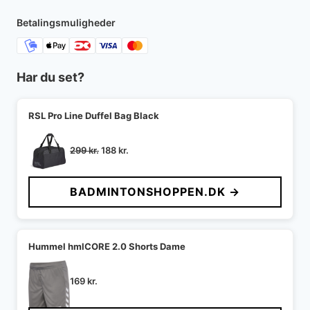
249 kr..
199 kr..
Betalingsmuligheder
Har du set?
RSL Pro Line Duffel Bag Black
Den
Den
299
kr.
188
kr.
oprindelige
aktuelle
pris
pris
BADMINTONSHOPPEN.DK →
var:
er:
299 kr..
188 kr..
Hummel hmlCORE 2.0 Shorts Dame
169
kr.