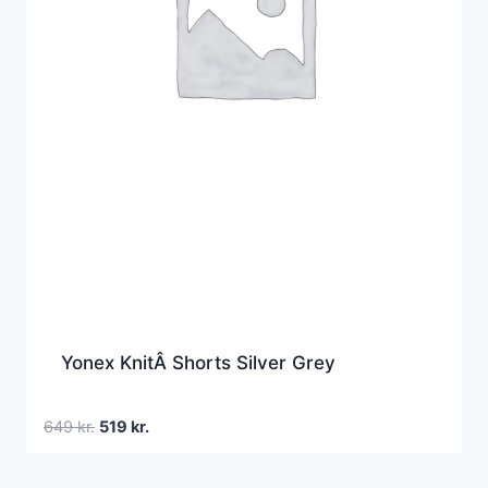
Yonex KnitÂ Shorts Silver Grey
Den
Den
649
kr.
519
kr.
oprindelige
aktuelle
pris
pris