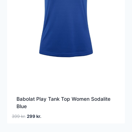
Babolat Play Tank Top Women Sodalite
Blue
Den
Den
399
kr.
299
kr.
oprindelige
aktuelle
pris
pris