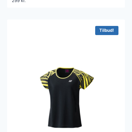
299
kr.
Tilbud!