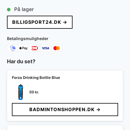
oprindelige
aktuelle
På lager
pris
pris
BILLIGSPORT24.DK →
var:
er:
299 kr..
199 kr..
Betalingsmuligheder
Har du set?
Forza Drinking Bottle Blue
69
kr.
BADMINTONSHOPPEN.DK →