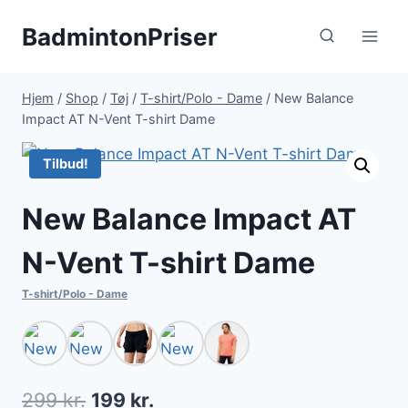
Fortsæt
BadmintonPriser
til
indhold
Hjem
/
Shop
/
Tøj
/
T-shirt/Polo - Dame
/
New Balance
Impact AT N-Vent T-shirt Dame
Tilbud!
New Balance Impact AT
N-Vent T-shirt Dame
T-shirt/Polo - Dame
Den
Den
299
kr.
199
kr.