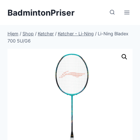
Fortsæt
BadmintonPriser
til
indhold
Hjem
/
Shop
/
Ketcher
/
Ketcher - Li-Ning
/
Li-Ning Bladex
700 5U/G6