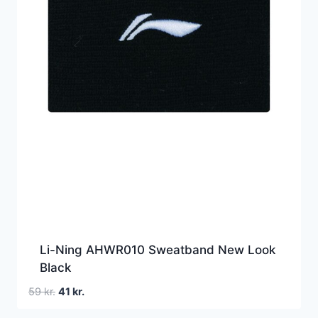
Li-Ning AHWR010 Sweatband New Look
Black
Den
Den
59
kr.
41
kr.
oprindelige
aktuelle