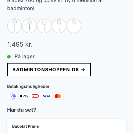
Bladex 700 og oplev en ny dimension af
badminton!
1.495
kr.
På lager
BADMINTONSHOPPEN.DK →
Betalingsmuligheder
Har du set?
Babolat Prime