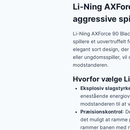
var:
Li-Ning AXForc
599 kr
aggressive spi
Li-Ning AXForce 90 Black
spillere et uovertruffel
elegant sort design, der
eller ungdomsspiller, vi
modstanderen.
Hvorfor vælge L
Eksplosiv slagstyrk
enestående energiover
modstanderen til at v
Præisionskontrol
: D
det muligt at ramme p
rammer banen med n