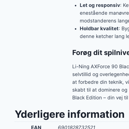
Let og responsiv
: K
enestående manøvreev
modstanderens lange
Holdbar kvalitet
: By
denne ketcher lang le
Forøg dit spilniv
Li-Ning AXForce 90 Black
selvtillid og overlegenh
at forbedre din teknik, v
skabt til at dominere og
Black Edition – din vej 
Yderligere information
EAN
6901828732521