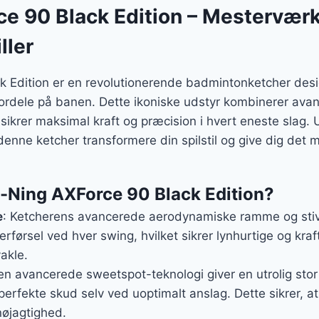
er:
e 90 Black Edition – Mesterværke
..
549 kr..
ller
 Edition er en revolutionerende badmintonketcher design
t fordele på banen. Dette ikoniske udstyr kombinerer ava
 sikrer maksimal kraft og præcision i hvert eneste slag.
l denne ketcher transformere din spilstil og give dig de
i-Ning AXForce 90 Black Edition?
e
: Ketcherens avancerede aerodynamiske ramme og stiv
førsel ved hver swing, hvilket sikrer lynhurtige og kraf
akle.
en avancerede sweetspot-teknologi giver en utrolig stor
erfekte skud selv ved uoptimalt anslag. Dette sikrer, a
øjagtighed.