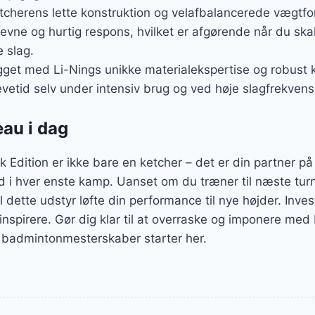
etcherens lette konstruktion og velafbalancerede vægtfor
ne og hurtig respons, hvilket er afgørende når du skal
 slag.
gget med Li-Nings unikke materialekspertise og robust k
vetid selv under intensiv brug og ved høje slagfrekvens
eau i dag
 Edition er ikke bare en ketcher – det er din partner på
ed i hver enste kamp. Uanset om du træner til næste turn
il dette udstyr løfte din performance til nye højder. Inves
 inspirere. Gør dig klar til at overraske og imponere me
til badmintonmesterskaber starter her.