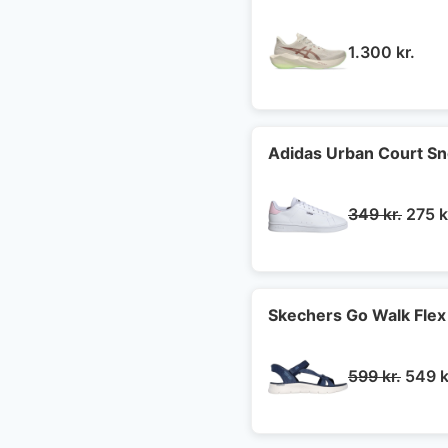
1.300
kr.
Adidas Urban Court S
Den
349
kr.
275
k
oprin
pris
var:
349 k
Skechers Go Walk Flex
Den
599
kr.
549
k
oprin
pris