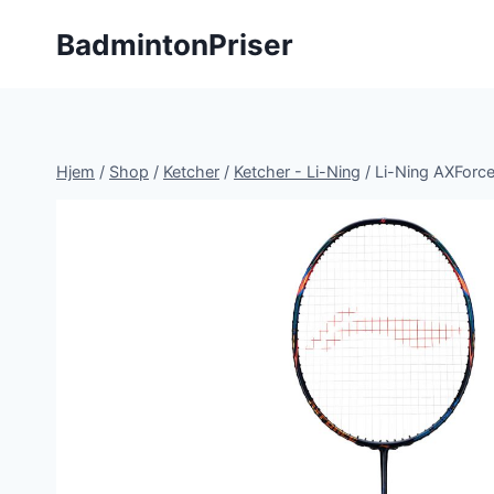
Fortsæt
BadmintonPriser
til
indhold
Hjem
/
Shop
/
Ketcher
/
Ketcher - Li-Ning
/
Li-Ning AXForce