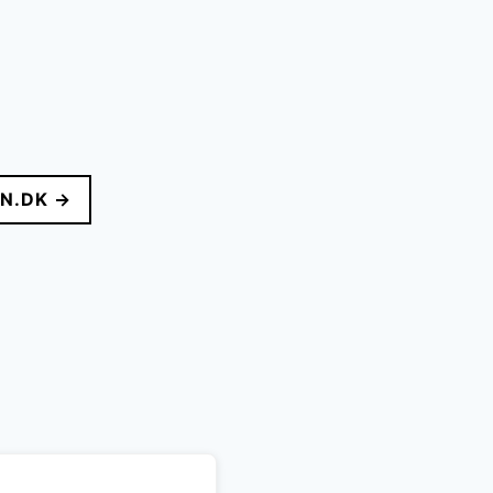
N.DK →