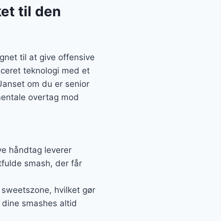
t til den
et til at give offensive
nceret teknologi med et
 Uanset om du er senior
t mentale overtag mod
e håndtag leverer
tfulde smash, der får
 sweetszone, hvilket gør
t dine smashes altid