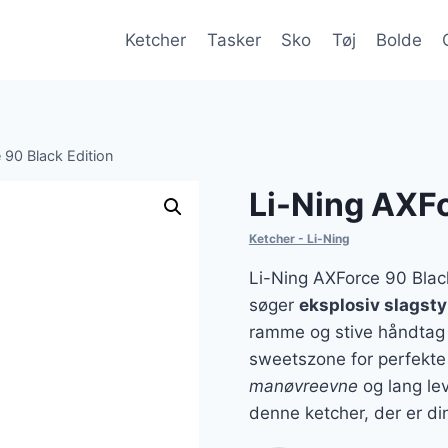
Ketcher
Tasker
Sko
Tøj
Bolde
 90 Black Edition
Li-Ning AXFo
Ketcher - Li-Ning
Li-Ning AXForce 90 Black 
søger
eksplosiv slagsty
ramme og stive håndtag
sweetszone for perfekte 
manøvreevne
og lang lev
denne ketcher, der er di