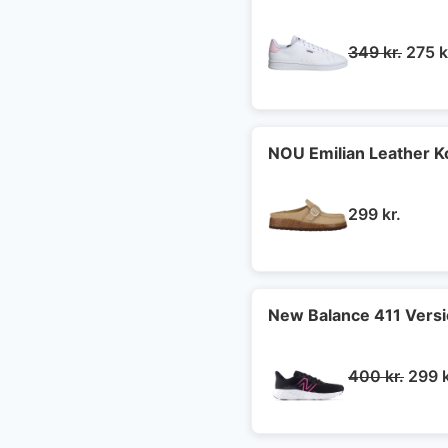
Den
349
kr.
275
k
oprin
pris
var:
349 k
NOU Emilian Leather 
299
kr.
New Balance 411 Vers
Den
400
kr.
299
oprin
pris