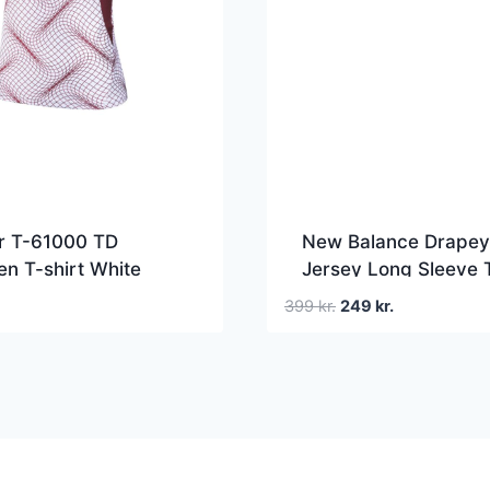
or T-61000 TD
New Balance Drapey
n T-shirt White
Jersey Long Sleeve 
Shirt Dame
Den
Den
399
kr.
249
kr.
oprindelige
aktuelle
pris
pris
var:
er:
399 kr..
249 kr..