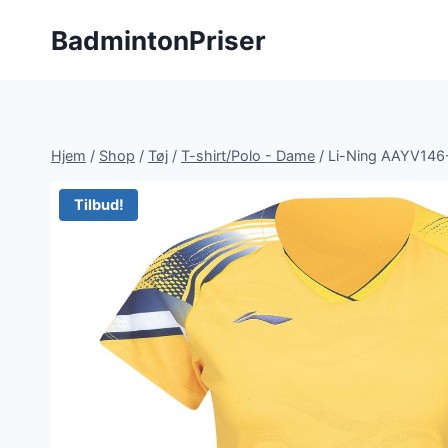
Fortsæt
BadmintonPriser
til
indhold
Hjem
/
Shop
/
Tøj
/
T-shirt/Polo - Dame
/
Li-Ning AAYV146-
Tilbud!