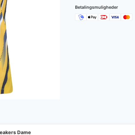
499 kr..
298 k
Betalingsmuligheder
neakers Dame