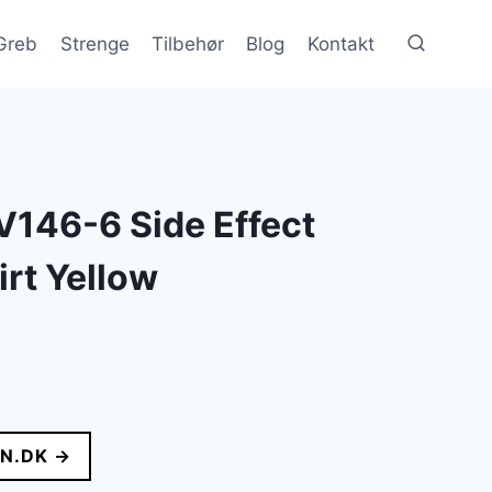
Greb
Strenge
Tilbehør
Blog
Kontakt
V146-6 Side Effect
rt Yellow
lle
N.DK →