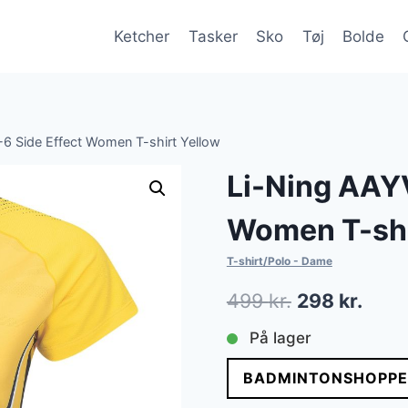
Ketcher
Tasker
Sko
Tøj
Bolde
6 Side Effect Women T-shirt Yellow
Li-Ning AAY
Women T-shi
T-shirt/Polo - Dame
Den
Den
499
kr.
298
kr.
oprindelige
aktue
På lager
pris
pris
BADMINTONSHOPPE
var:
er: