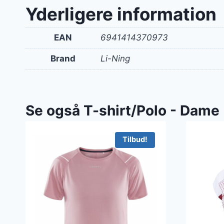
var:
Yderligere information
400 k
EAN
6941414370973
Brand
Li-Ning
Se også T-shirt/Polo - Dame
Tilbud!