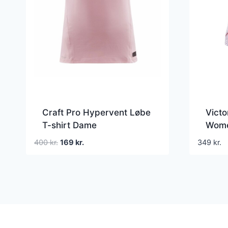
Craft Pro Hypervent Løbe
Vict
T-shirt Dame
Wome
Den
Den
400
kr.
169
kr.
349
kr.
oprindelige
aktuelle
pris
pris
var:
er:
400 kr..
169 kr..