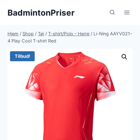
Fortsæt
BadmintonPriser
til
indhold
Hjem
/
Shop
/
Tøj
/
T-shirt/Polo - Herre
/
Li-Ning AAYV021-
4 Play Cool T-shirt Red
Tilbud!