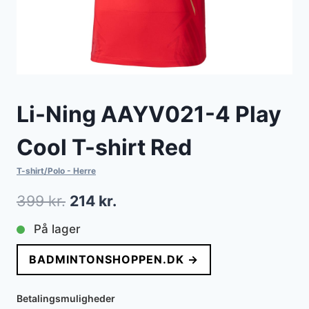
Li-Ning AAYV021-4 Play
Cool T-shirt Red
T-shirt/Polo - Herre
Den
Den
399
kr.
214
kr.
oprindelige
aktuelle
På lager
pris
pris
BADMINTONSHOPPEN.DK →
var:
er:
399 kr..
214 kr..
Betalingsmuligheder