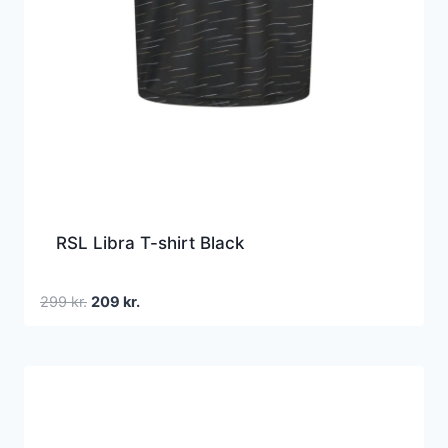
RSL Libra T-shirt Black
Den
Den
299
kr.
209
kr.
oprindelige
aktuelle
pris
pris
var:
er:
299 kr..
209 kr..