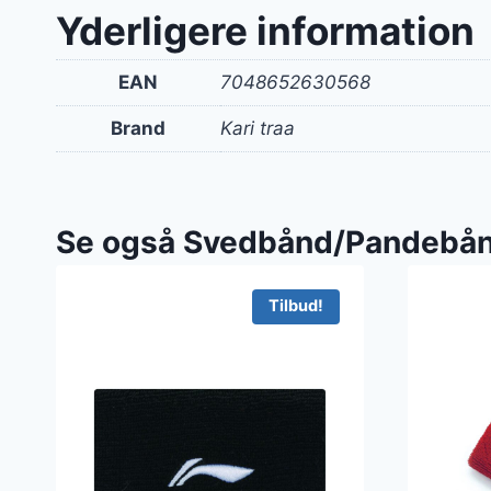
Yderligere information
EAN
7048652630568
Brand
Kari traa
Se også Svedbånd/Pandebå
Tilbud!