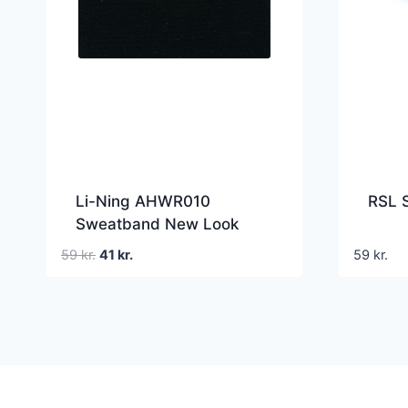
Li-Ning AHWR010
RSL 
Sweatband New Look
Black
Den
Den
59
kr.
41
kr.
59
kr.
oprindelige
aktuelle
pris
pris
var:
er:
59 kr..
41 kr..