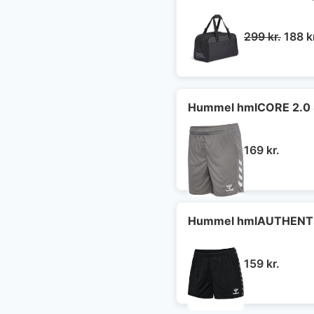
Den
299
kr.
188
k
oprin
pris
var:
299 kr
Hummel hmlCORE 2.0 
169
kr.
Hummel hmlAUTHENTI
159
kr.