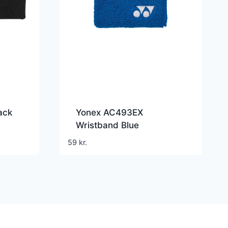
ack
Yonex AC493EX
Wristband Blue
59
kr.