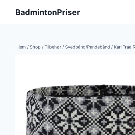
Fortsæt
BadmintonPriser
til
indhold
Hjem
/
Shop
/
Tilbehør
/
Svedbånd/Pandebånd
/
Kari Traa