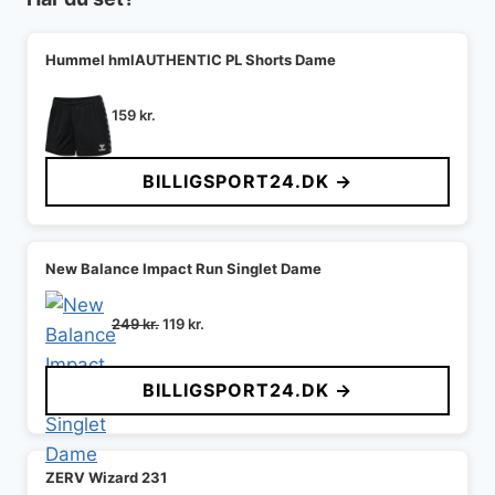
Hummel hmlAUTHENTIC PL Shorts Dame
159
kr.
BILLIGSPORT24.DK →
New Balance Impact Run Singlet Dame
Den
Den
249
kr.
119
kr.
oprindelige
aktuelle
pris
pris
BILLIGSPORT24.DK →
var:
er:
249 kr..
119 kr..
ZERV Wizard 231