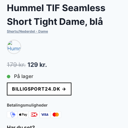
Hummel TIF Seamless
Short Tight Dame, blå
Shorts/Nederdel - Dame
Den
Den
179
kr.
129
kr.
oprindelige
aktuelle
På lager
pris
pris
BILLIGSPORT24.DK →
var:
er:
179 kr..
129 kr..
Betalingsmuligheder
Har du set?