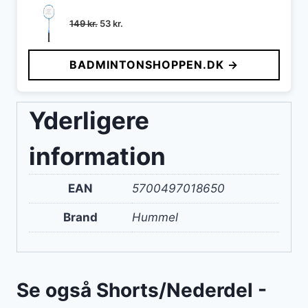
Den
Den
149
kr.
53
kr.
oprindelige
aktuelle
pris
pris
BADMINTONSHOPPEN.DK →
var:
er:
149 kr..
53 kr..
Yderligere
information
EAN
5700497018650
Brand
Hummel
Se også Shorts/Nederdel -