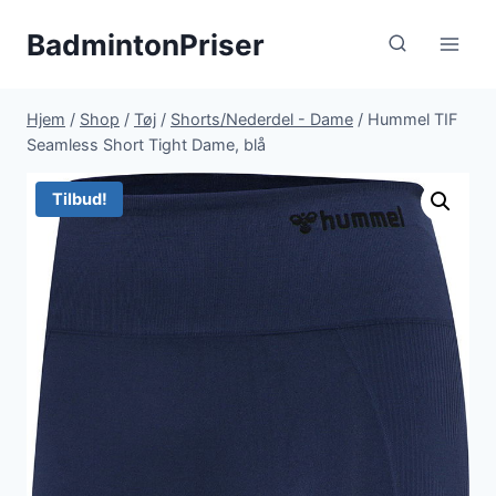
Fortsæt
BadmintonPriser
til
indhold
Hjem
/
Shop
/
Tøj
/
Shorts/Nederdel - Dame
/
Hummel TIF
Seamless Short Tight Dame, blå
Tilbud!