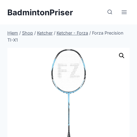
Fortsæt
BadmintonPriser
til
indhold
Hjem
/
Shop
/
Ketcher
/
Ketcher - Forza
/
Forza Precision
TI-X1