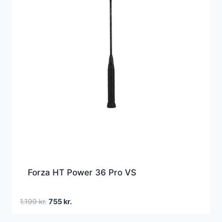
Forza HT Power 36 Pro VS
Den
Den
1.199
kr.
755
kr.
oprindelige
aktuelle