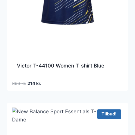
Victor T-44100 Women T-shirt Blue
Den
Den
399
kr.
214
kr.
oprindelige
aktuelle
pris
pris
var:
er:
399 kr..
214 kr..
Tilbud!