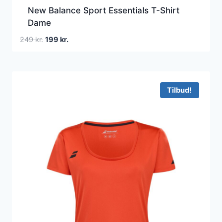
New Balance Sport Essentials T-Shirt
Dame
Den
Den
249
kr.
199
kr.
oprindelige
aktuelle
pris
pris
var:
er:
249 kr..
199 kr..
Tilbud!