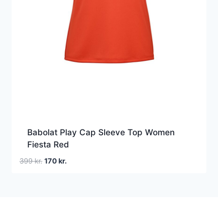
Babolat Play Cap Sleeve Top Women
Fiesta Red
Den
Den
399
kr.
170
kr.
oprindelige
aktuelle
pris
pris
var:
er:
399 kr..
170 kr..