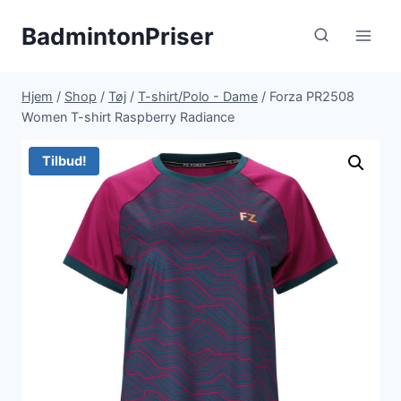
Fortsæt
BadmintonPriser
til
indhold
Hjem
/
Shop
/
Tøj
/
T-shirt/Polo - Dame
/
Forza PR2508
Women T-shirt Raspberry Radiance
Tilbud!