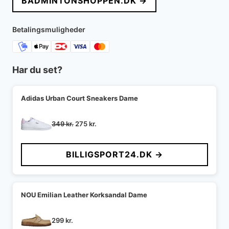
BADMINTONSHOPPEN.DK →
var:
er:
349 kr..
244 kr..
Betalingsmuligheder
Har du set?
Adidas Urban Court Sneakers Dame
Den
Den
349
kr.
275
kr.
oprindelige
aktuelle
pris
pris
BILLIGSPORT24.DK →
var:
er:
349 kr..
275 kr..
NOU Emilian Leather Korksandal Dame
299
kr.