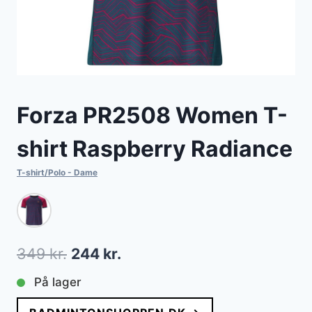
Forza PR2508 Women T-
shirt Raspberry Radiance
T-shirt/Polo - Dame
Den
Den
349
kr.
244
kr.
oprindelige
aktuelle
På lager
pris
pris