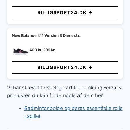
BILLIGSPORT24.DK →
New Balance 411 Version 3 Damesko
Den
Den
400
kr.
299
kr.
oprindelige
aktuelle
pris
pris
BILLIGSPORT24.DK →
var:
er:
400 kr..
299 kr..
Vi har skrevet forskellige artikler omkring Forza´s
produkter, du kan finde nogle af dem her:
Badmintonbolde og deres essentielle rolle
i spillet