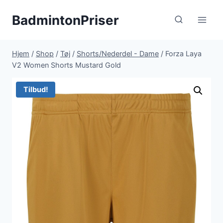
Fortsæt
BadmintonPriser
til
indhold
Hjem
/
Shop
/
Tøj
/
Shorts/Nederdel - Dame
/
Forza Laya
V2 Women Shorts Mustard Gold
Tilbud!