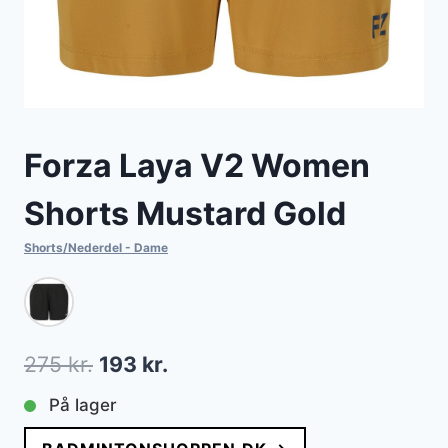
Forza Laya V2 Women
Shorts Mustard Gold
Shorts/Nederdel - Dame
Den
Den
275
kr.
193
kr.
oprindelige
aktuelle
På lager
pris
pris