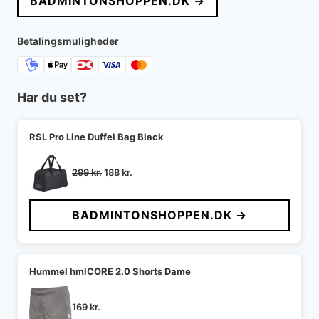
BADMINTONSHOPPEN.DK →
var:
er:
275 kr..
193 kr..
Betalingsmuligheder
Har du set?
RSL Pro Line Duffel Bag Black
Den
Den
299
kr.
188
kr.
oprindelige
aktuelle
pris
pris
BADMINTONSHOPPEN.DK →
var:
er:
299 kr..
188 kr..
Hummel hmlCORE 2.0 Shorts Dame
169
kr.