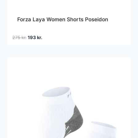
Forza Laya Women Shorts Poseidon
Den
Den
275
kr.
193
kr.
oprindelige
aktuelle
pris
pris
var:
er:
275 kr..
193 kr..