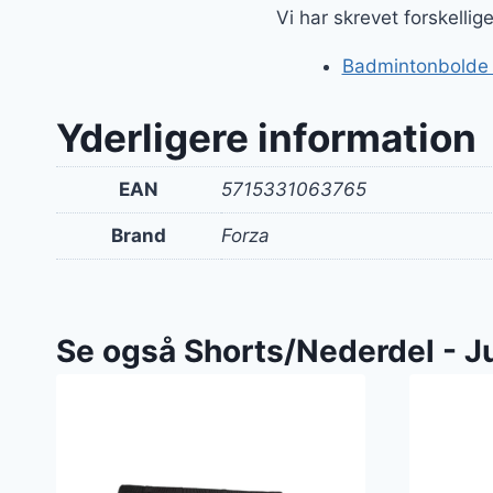
Vi har skrevet forskelli
Badmintonbolde og
Yderligere information
EAN
5715331063765
Brand
Forza
Se også Shorts/Nederdel - J