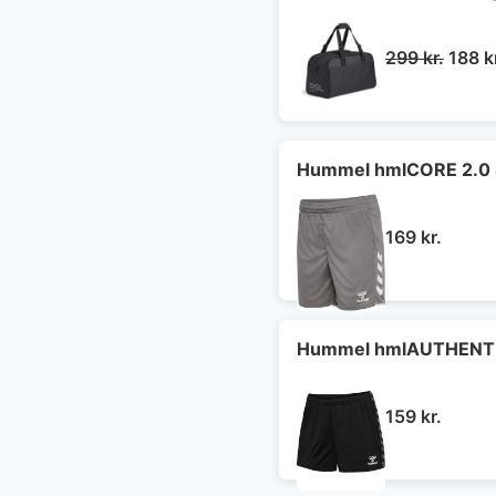
Den
299
kr.
188
k
oprin
pris
var:
299 kr
Hummel hmlCORE 2.0 
169
kr.
Hummel hmlAUTHENTI
159
kr.