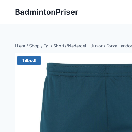
Fortsæt
BadmintonPriser
til
indhold
Hjem
/
Shop
/
Tøj
/
Shorts/Nederdel - Junior
/
Forza Landos
Tilbud!