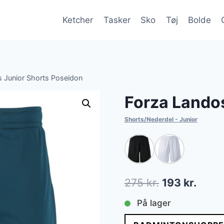
Ketcher
Tasker
Sko
Tøj
Bolde
 Junior Shorts Poseidon
Forza Lando
Shorts/Nederdel - Junior
Den
Den
275
kr.
193
kr.
oprindelige
aktue
På lager
pris
pris