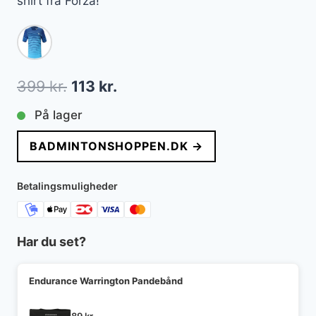
shirt fra Forza!
Den
Den
399
kr.
113
kr.
oprindelige
aktuelle
På lager
pris
pris
BADMINTONSHOPPEN.DK →
var:
er:
399 kr..
113 kr..
Betalingsmuligheder
Har du set?
Endurance Warrington Pandebånd