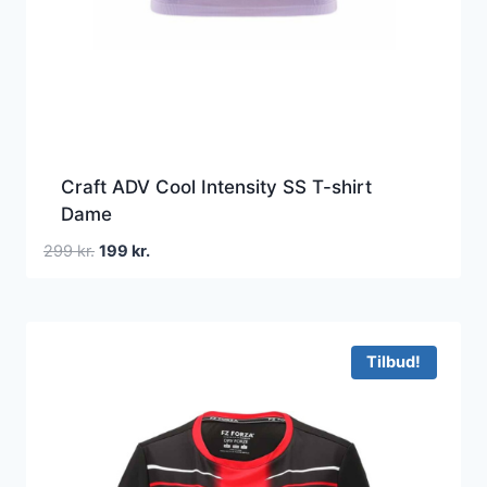
Craft ADV Cool Intensity SS T-shirt
Dame
Den
Den
299
kr.
199
kr.
oprindelige
aktuelle
pris
pris
var:
er:
299 kr..
199 kr..
Tilbud!