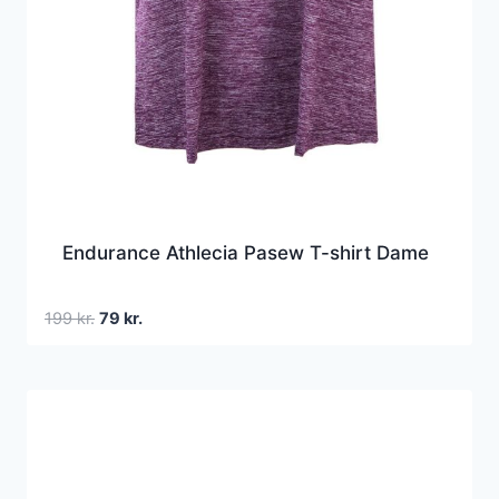
Endurance Athlecia Pasew T-shirt Dame
Den
Den
199
kr.
79
kr.
oprindelige
aktuelle
pris
pris
var:
er:
199 kr..
79 kr..