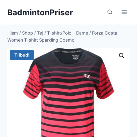
Fortsæt
BadmintonPriser
til
indhold
Hjem
/
Shop
/
Tøj
/
T-shirt/Polo - Dame
/
Forza Costa
Women T-shirt Sparkling Cosmo
Tilbud!