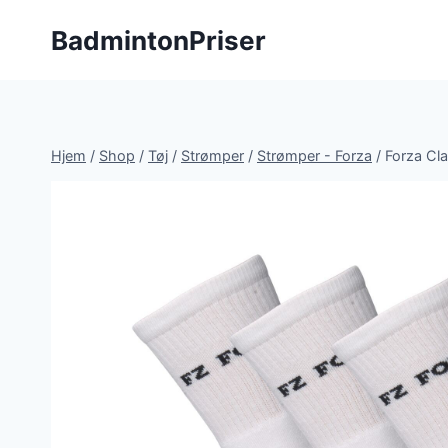
Fortsæt
BadmintonPriser
til
indhold
Hjem
/
Shop
/
Tøj
/
Strømper
/
Strømper - Forza
/
Forza Cl