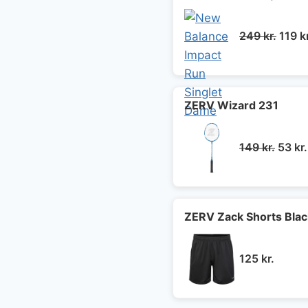
Den
249
kr.
119
k
oprin
pris
var:
249 k
ZERV Wizard 231
Den
149
kr.
53
kr.
oprin
pris
var:
149 kr
ZERV Zack Shorts Blac
125
kr.