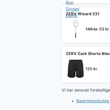
pris
var:
249 k
ZERV Wizard 231
Den
149
kr.
53
kr.
oprin
pris
var:
149 kr
ZERV Zack Shorts Blac
125
kr.
Vi har skrevet forskelli
Badmintonbolde og