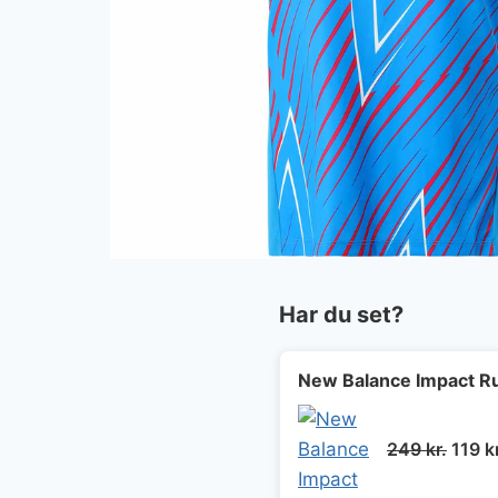
Har du set?
New Balance Impact R
Den
249
kr.
119
k
oprin