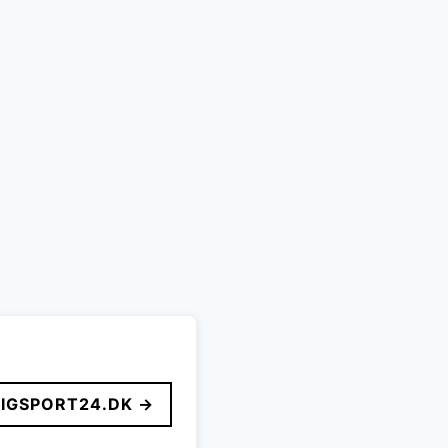
..
LIGSPORT24.DK →