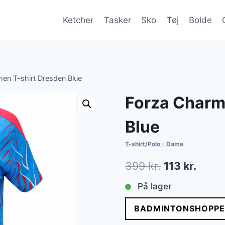
Ketcher
Tasker
Sko
Tøj
Bolde
n T-shirt Dresden Blue
Forza Charm
Blue
T-shirt/Polo - Dame
Den
Den
399
kr.
113
kr.
oprindelige
aktue
På lager
pris
pris
BADMINTONSHOPPE
var:
er: