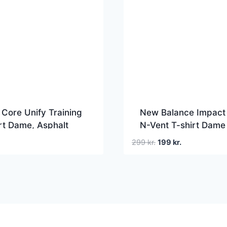
 Core Unify Training
New Balance Impact
rt Dame, Asphalt
N-Vent T-shirt Dame
Den
Den
299
kr.
199
kr.
oprindelige
aktuelle
pris
pris
var:
er:
299 kr..
199 kr..