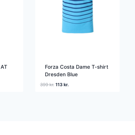
 AT
Forza Costa Dame T-shirt
Dresden Blue
Den
Den
399
kr.
113
kr.
oprindelige
aktuelle
pris
pris
var:
er:
399 kr..
113 kr..