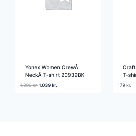
Yonex Women CrewÂ
Craft
NeckÂ T-shirt 20939BK
T-shi
Black
Den
Den
1.299
kr.
1.039
kr.
179
kr.
oprindelige
aktuelle
pris
pris
var:
er:
1.299 kr..
1.039 kr..