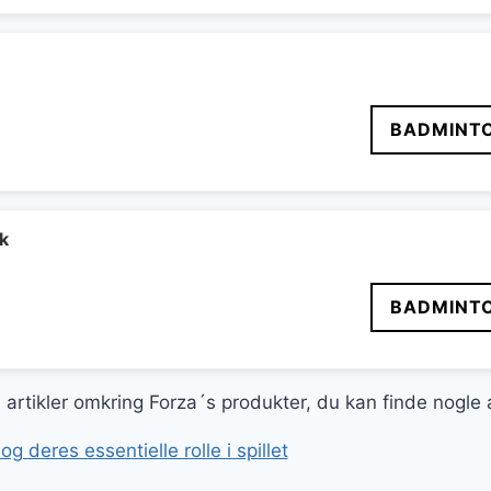
pris
er:
r..
119 kr..
Den
BADMINT
delige
aktuelle
pris
er:
..
53 kr..
k
BADMINT
ge artikler omkring Forza´s produkter, du kan finde nogle
 deres essentielle rolle i spillet