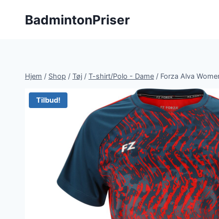
Fortsæt
BadmintonPriser
til
indhold
Hjem
/
Shop
/
Tøj
/
T-shirt/Polo - Dame
/
Forza Alva Women 
Tilbud!