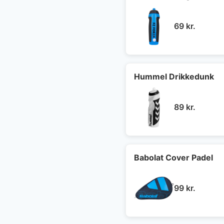
69
kr.
Hummel Drikkedunk
89
kr.
Babolat Cover Padel
99
kr.