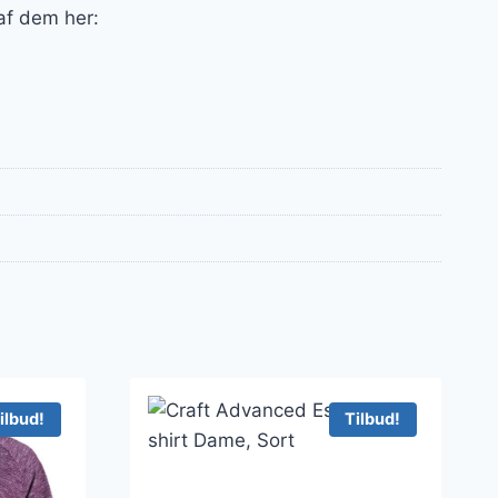
 af dem her:
ilbud!
Tilbud!