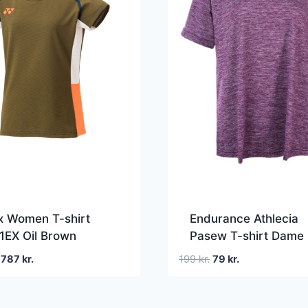
x Women T-shirt
Endurance Athlecia
1EX Oil Brown
Pasew T-shirt Dame
Den
Den
Den
Den
787
kr.
199
kr.
79
kr.
oprindelige
aktuelle
oprindelige
aktuelle
pris
pris
pris
pris
var:
er:
var:
er: