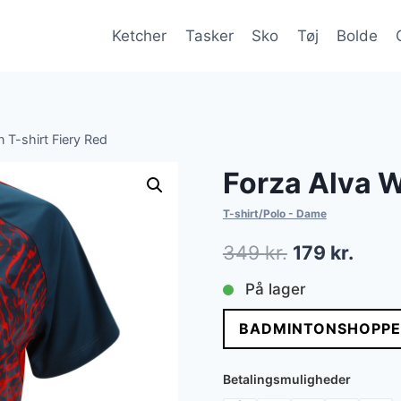
Ketcher
Tasker
Sko
Tøj
Bolde
T-shirt Fiery Red
Forza Alva W
T-shirt/Polo - Dame
Den
Den
349
kr.
179
kr.
oprindelige
aktue
På lager
pris
pris
BADMINTONSHOPPE
var:
er:
349 kr..
179 kr
Betalingsmuligheder