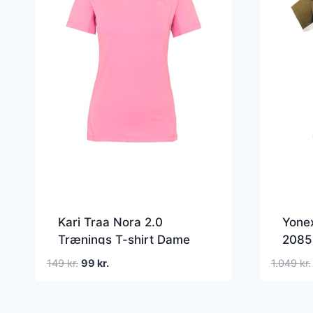
Kari Traa Nora 2.0
Yone
Trænings T-shirt Dame
2085
Den
Den
149
kr.
99
kr.
1.049
kr.
oprindelige
aktuelle
pris
pris
var:
er: