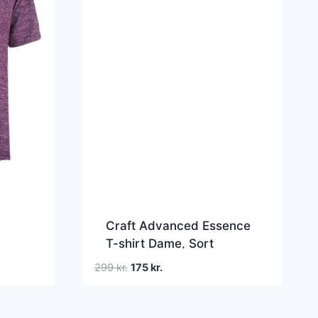
Craft Advanced Essence
T-shirt Dame, Sort
Den
Den
299
kr.
175
kr.
oprindelige
aktuelle
pris
pris
var:
er: